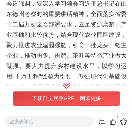
会议强调，要深入学习领会习近平总书记在山
东德州考察时的重要讲话精神，全面落实省委
十二届九次全会部署要求，立足资源禀赋、产
业基础和比较优势，结合现代农业园区建设，
聚力推进农业建圈强链，引育一批龙头、链主
企业，推动肉兔、肉鸡、茶叶等特色产业做大
做强。要大力提升乡村建设水平，以学习运
用“千万工程”经验为引领，做强现代化基础设
施支撑，提高基本公共服务供给质量和可及
性，加快建设宜居宜业和美乡村。要大力提升
下载自贡观察APP，阅读更多
农民收入水平，深入实施农民收入倍增行动，
3
促进农村劳动力充分就业，千方百计拓宽农民
发表评论
增收渠道。要加快城乡融合发展，坚持“抓好