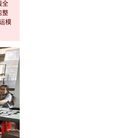
线全
包整
运模