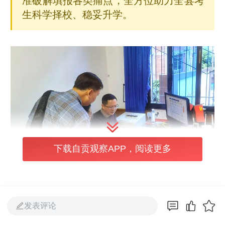
准破解填报各类痛点，全方位助力全县考
生科学择校、稳妥升学。
下载自贡观察APP，阅读更多
发表评论
7月4日，记者在荣县教育考试中心采访时了解