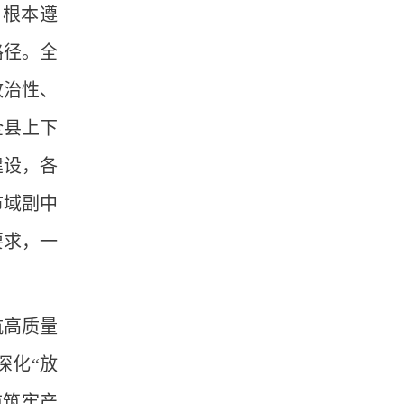
了根本遵
路径。全
政治性、
全县上下
建设，各
市域副中
要求，一
航高质量
深化“放
前筑牢产