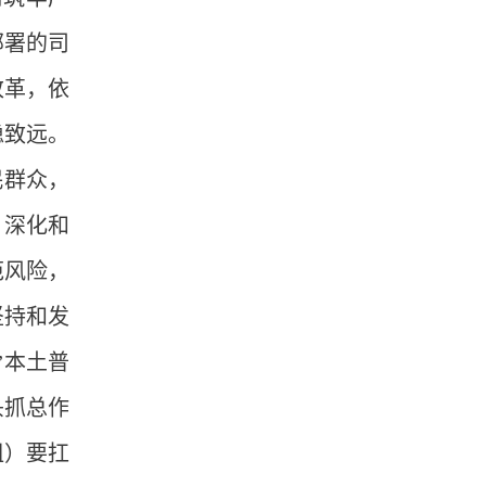
部署的司
改革，依
稳致远。
民群众，
，深化和
范风险，
坚持和发
”本土普
头抓总作
组）要扛