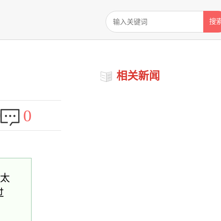
搜
相关新闻
0
天太
过