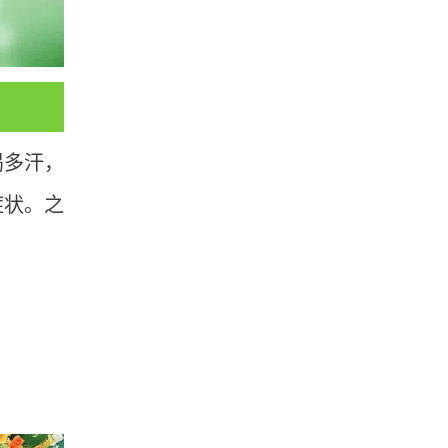
渴多汗，
症状。之
。