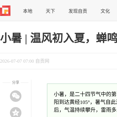
本地
天下
发现自贡
文化
小暑 | 温风初入夏，蝉
2026-07-07 07:00 自贡网
分享
小暑，是二十四节气中的第
阳到达黄经105°，暑气
后，气温持续攀升，雷雨多