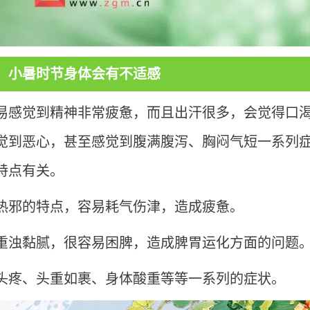
小暑时节身体会有不适感
易感觉到精神非常疲惫，而且出汗很多，会觉得口
觉到恶心，甚至感觉到腹满腹泻、胸闷气短一系列
特点有关。
热邪的特点，容易耗气伤津，造成疲惫。
重浊黏腻，很容易困脾，造成脾胃运化方面的问题
头疼、头重如裹、身体酸重等等一系列的症状。