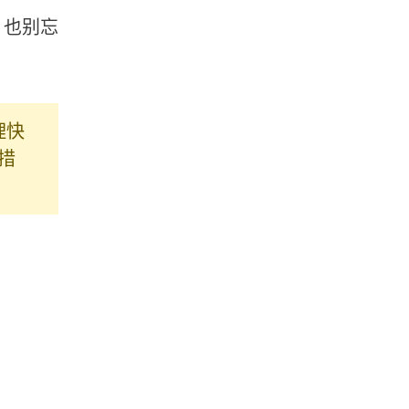
，也别忘
理快
措