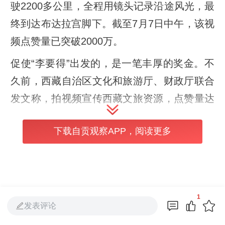
驶2200多公里，全程用镜头记录沿途风光，最
终到达布达拉宫脚下。截至7月7日中午，该视
频点赞量已突破2000万。
促使“李要得”出发的，是一笔丰厚的奖金。不
久前，西藏自治区文化和旅游厅、财政厅联合
发文称，拍视频宣传西藏文旅资源，点赞量达
到500万（含）以上，并形成“淄博烧烤”等现
下载自贡观察APP，阅读更多
象级热点的，最高可获奖金50万元。“李要
得”抵达拉萨后，西藏文旅也如约兑现承诺，
认定自媒体创作者“李要得”创作发布的“搭乘巡
游出租车跨越2200余公里抵达拉萨”短视频，
1
满足相关细则中的奖励条件，将及时兑现奖励
发表评论
资金。