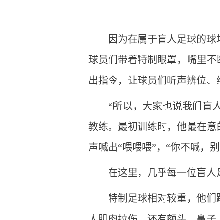
因为在属于盲人足球的球
球员们带着特制眼罩，嘴里不
出指令，让球员们听声辨位、
“所以，大家也说我们盲人
教练。最初训练时，他最在意
声喊出“喂喂喂”，“你不喊，
在这里，几乎每一位盲人
特制足球相对较重，他们
人肌肉拉伤，还有额头、鼻子