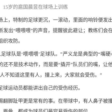
15岁的扈国晨昱在球场上训练
场上，特制的足球更沉，一滚动，里面的响铃便发
断发出“喂喂喂”的声音，提醒彼此避让；教练们会
组织攻防。
足球队是‘喂喂喂’足球队。”严义龙是典型的“嘴硬
的还不是技术动作，而是要“撬开”队员们的嘴，让
别人不知道这里有人，撞上来，大家就会受伤。”
足球运动员都能讲出自己的受伤经历。
踢翻脚趾甲更是常有的事。在带球中，有人鼻子被
、眉骨，都成为球员们最容易受伤的部位，