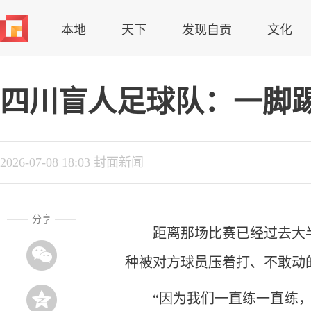
本地
天下
发现自贡
文化
四川盲人足球队：一脚
2026-07-08 18:03 封面新闻
分享
距离那场比赛已经过去大
种被对方球员压着打、不敢动
“因为我们一直练一直练