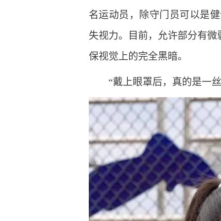
名运动员，除守门员可以是健
失视力。目前，允许部分有微
保视觉上的完全黑暗。
“戴上眼罩后，真的是一丝