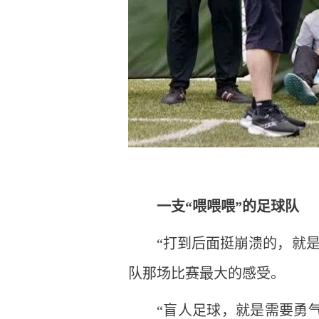
一支“喂喂喂”的足球队
“打到后面挺崩溃的，就
队那场比赛最大的感受。
“盲人足球，就是需要勇