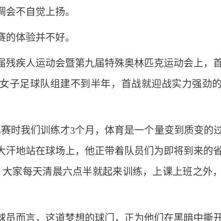
调会不自觉上扬。
赛的体验并不好。
十二届残疾人运动会暨第九届特殊奥林匹克运动会上，
女子足球队组建不到半年，首战就迎战实力强劲
赛时我们训练才3个月，体育是一个量变到质变的过
头大汗地站在球场上，他正带着队员们为即将到来的
，大家每天清晨六点半就起来训练，上课上班之外
球员而言，这道梦想的球门，正为他们在黑暗中撕