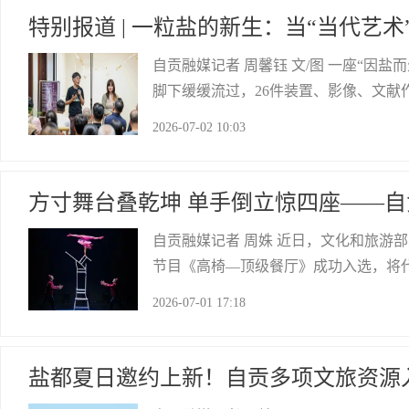
特别报道 | 一粒盐的新生：当“当代艺术
自贡融媒记者 周馨钰 文/图 一座“因
脚下缓缓流过，26件装置、影像、文献
艺术重新解读自贡的盐文化。这一“尝试
2026-07-02 10:03
忆起头，邀来国内二十多位艺术家和两
方寸舞台叠乾坤 单手倒立惊四座——
自贡融媒记者 周姝 近日，文化和旅游
节目《高椅—顶级餐厅》成功入选，将代
入围全国杂技展演，也是连续第四届闯
2026-07-01 17:18
化和旅游部、广西壮族自治区人民政府
自贡网
盐都夏日邀约上新！自贡多项文旅资源