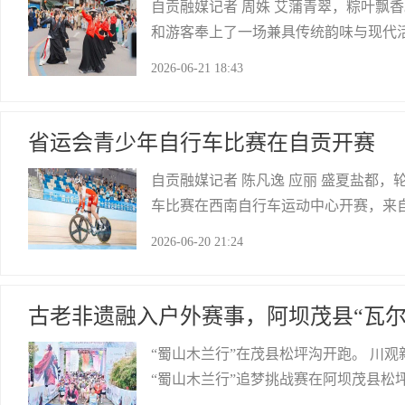
自贡融媒记者 周姝 艾蒲青翠，粽叶飘
和游客奉上了一场兼具传统韵味与现代活力
实现门票收入101.9326万元；江姐
2026-06-21 18:43
数据，映射出盐都文旅市场的蓬勃脉动
自贡网
省运会青少年自行车比赛在自贡开赛
自贡融媒记者 陈凡逸 应丽 盛夏盐都，
车比赛在西南自行车运动中心开赛，来
宴。省体育局党组成员、体育总监肖锋宣布
2026-06-20 21:24
洪扬，市委常委、常务副市长肖冰东委
自贡网
古老非遗融入户外赛事，阿坝茂县“瓦尔
“蜀山木兰行”在茂县松坪沟开跑。 川观
“蜀山木兰行”追梦挑战赛在阿坝茂县松坪
萨朗舞剪影打卡点等，将户外奔跑变成了