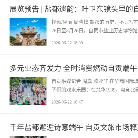
展览预告 | 盐都遗韵：叶卫东镜头里
视频/应丽 周晓峰 盐都的历史，不只写
26日至8月26日，自贡市盐业历史博
贡古盐道文化遗产”。本次展览作品仍
2026-06-22 18:00
多年，辗转四区两县，将散落于盐都大地
自贡网
多元业态齐发力 全时消费燃动自贡端午
自贡融媒记者 周嘉 欧亚非 在华商国
子们的戏水乐园；在梵华1939，电竞比
味NPC和游客一路热情互动，激起欢呼
2026-06-22 10:47
“商文旅体”融合创新打造多元消费场景
自贡网
千年盐都邂逅诗意端午 自贡文旅市场