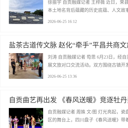
徐振宇 自贡融媒记者 王梓薇 近日，
本土地名背后蕴藏的历史底蕴、人文故
众在咫尺展板间读懂家乡来路。本次建
2026-06-25 16:12
元素，将正紫场社区、卫星村、坟嘴山
自贡网
盐茶古道传文脉 赵化“牵手”平昌共商
刘涛 自贡融媒记者 芶思 6月23日
展文旅对口交流活动。双方围绕古镇开
态协作三大共识，以结对帮扶为纽带推
2026-06-25 13:36
衣古镇。在佛头山，重点学习红色文化
自贡网
自贡曲艺再出发 《春风送暖》竞逐牡丹
自贡融媒记者 周姝 文/图 灯光亮起，
区的舞台上，四川盘子《春风送暖》带
八位演员，以竹筷击盘的明快节奏、鲜