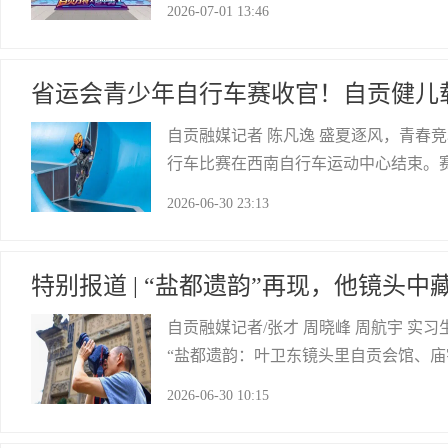
2026-07-01 13:46
周一至周五营业时间为10:00至19:00，
自贡网
省运会青少年自行车赛收官！自贡健儿
自贡融媒记者 陈凡逸 盛夏逐风，青春竞
行车比赛在西南自行车运动中心结束。
烈角逐 记者 叶卫东 摄高高跃起 记者
2026-06-30 23:13
队员们凭借娴熟的技术、顽强的毅力和
自贡网
特别报道 | “盐都遗韵”再现，他镜头
自贡融媒记者/张才 周晓峰 周航宇 实习
“盐都遗韵：叶卫东镜头里自贡会馆、
二“叶卫东镜头里的自贡古盐道文化遗
2026-06-30 10:15
盐都大地上的遗珍逐一收录，集结成展
自贡网