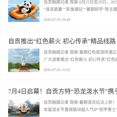
自贡融媒记者 周姝 6月25日至29日，
“清凉避暑”“安逸潮玩”“暑期研学”等
次活动中，自贡文旅亮点频出：4个景点
2026-07-01 16:49
张惠民门票，荣县土陶亮相现场展示，
自贡网
自贡推出“红色薪火 初心传承”精品线路
自贡融媒记者 周姝 暑期红色旅游热潮
广大游客推出“红色薪火 初心传承”红
色地标，将沉浸式体验、研学实践融入
2026-07-01 15:01
地：位于自贡市大安区大山铺镇江家湾，
自贡网
7月4日启幕！自贡方特“恐龙泼水节”携
自贡融媒记者 周姝 暑期清凉玩法上新！
本届泼水节重磅联动超人气IP“铠甲勇
欢夜”主题夜场与绚丽烟花秀，为游客