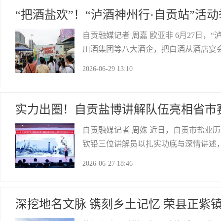
“把酒盐欢”！“泸酒神州行·自贡站”活
自贡融媒记者 周嘉 欧亚非 6月27日
川酒集团等八大酒企，把白酒从酒店宴
场“酒城”与“盐都”的城市对话。活动
2026-06-29 13:10
馆，以泸酒入菜，推出系列酒香风味限
自贡网
实力出圈！自贡盐博讲解队伍亮相省市
自贡融媒记者 周姝 近日，自贡市盐业
钦铅三位讲解员以扎实功底与深情讲述
场：以“岩口簿”讲述千年钻井智慧6月
2026-06-27 18:46
省博物馆讲解大赛暨第二届“博协杯”全
自贡网
深挖地名文脉 镌刻乡土记忆 荣县正紫