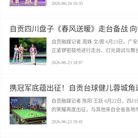
2026-06-24 16:35
后，再次登上全国曲艺最高赛事的舞台
自贡网
自贡四川盘子《春风送暖》走台备战 
自贡融媒记者 周姝 文/图 6月23日
正紧锣密鼓地进行走台、灯光调试与舞
牡丹奖全国曲艺大赛（四川广安赛区），
2026-06-23 18:07
国曲艺牡丹奖由中国文联与中国曲艺家协
自贡网
携冠军底蕴出征！自贡台球健儿蓉城角
自贡融媒记者 陈阳 王跃 6月22日
的荣耀再度出征，与其他来自全省各地市
启新一轮的巅峰对决。 中式八球比赛现
2026-06-22 19:41
打、斯诺克双打、中式八球单打、中式
自贡网